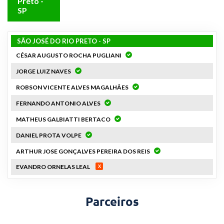
Preto -
SP
SÃO JOSÉ DO RIO PRETO - SP
CÉSAR AUGUSTO ROCHA PUGLIANI
JORGE LUIZ NAVES
ROBSON VICENTE ALVES MAGALHÃES
FERNANDO ANTONIO ALVES
MATHEUS GALBIATTI BERTACO
DANIEL PROTA VOLPE
ARTHUR JOSE GONÇALVES PEREIRA DOS REIS
EVANDRO ORNELAS LEAL
Parceiros