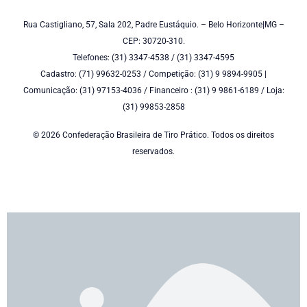
Rua Castigliano, 57, Sala 202, Padre Eustáquio. – Belo Horizonte|MG –
CEP: 30720-310.
Telefones: (31) 3347-4538 / (31) 3347-4595
Cadastro: (71) 99632-0253 / Competição: (31) 9 9894-9905 |
Comunicação: (31) 97153-4036 / Financeiro : (31) 9 9861-6189 / Loja:
(31) 99853-2858
© 2026 Confederação Brasileira de Tiro Prático. Todos os direitos
reservados.