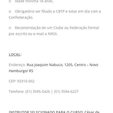
o Idade mínima 18 anos.
o Obrigatório ser filiado a CBTP e estar em dia com a
Confederação.
o Recomendação de um Clube ou Federação formal
por escrito ou e-mail a NROI.
LOCAL
:
Endereço:
Rua Joaquim Nabuco, 1205, Centro – Novo
Hamburgo/ RS
CEP: 93310-002
Telefone: (51) 3595-5426 | (51) 3594-6227
INSTRUTOR SELECIONADO PARA O CURSO
:
César de