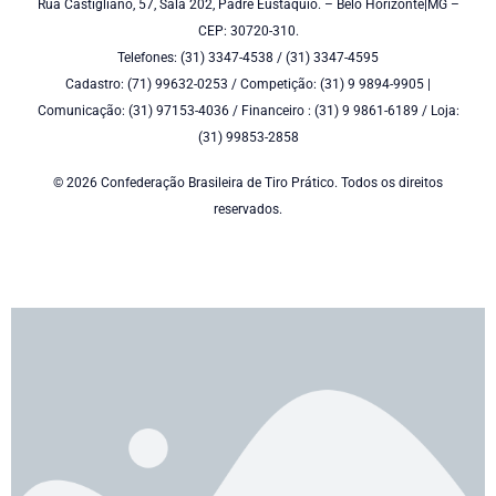
Rua Castigliano, 57, Sala 202, Padre Eustáquio. – Belo Horizonte|MG –
CEP: 30720-310.
Telefones: (31) 3347-4538 / (31) 3347-4595
Cadastro: (71) 99632-0253 / Competição: (31) 9 9894-9905 |
Comunicação: (31) 97153-4036 / Financeiro : (31) 9 9861-6189 / Loja:
(31) 99853-2858
© 2026 Confederação Brasileira de Tiro Prático. Todos os direitos
reservados.