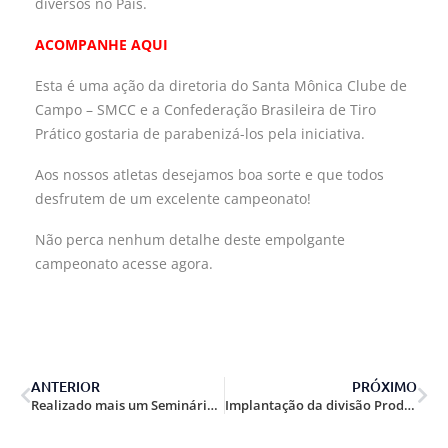
diversos no País.
ACOMPANHE AQUI
Esta é uma ação da diretoria do Santa Mônica Clube de
Campo – SMCC e a Confederação Brasileira de Tiro
Prático gostaria de parabenizá-los pela iniciativa.
Aos nossos atletas desejamos boa sorte e que todos
desfrutem de um excelente campeonato!
Não perca nenhum detalhe deste empolgante
campeonato acesse agora.
ANTERIOR
PRÓXIMO
Realizado mais um Seminário de Formação de Range Officer em Eusébio/CE.
Implantação da divisão Productions Optics.