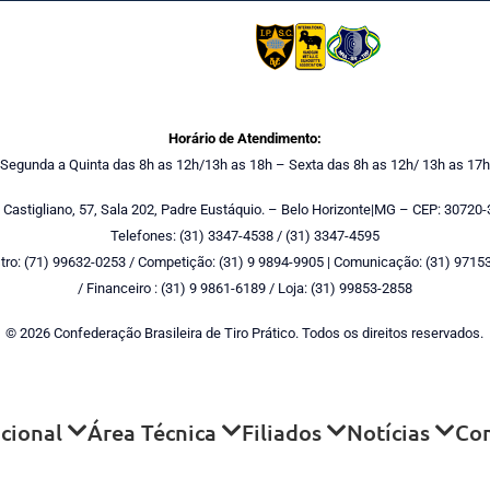
Horário de Atendimento:
Segunda a Quinta das 8h as 12h/13h as 18h – Sexta das 8h as 12h/ 13h as 17h
 Castigliano, 57, Sala 202, Padre Eustáquio. – Belo Horizonte|MG – CEP: 30720-
Telefones: (31) 3347-4538 / (31) 3347-4595
tro: (71) 99632-0253 / Competição: (31) 9 9894-9905 | Comunicação: (31) 9715
/ Financeiro : (31) 9 9861-6189 / Loja: (31) 99853-2858
© 2026 Confederação Brasileira de Tiro Prático. Todos os direitos reservados.
ucional
Área Técnica
Filiados
Notícias
Co