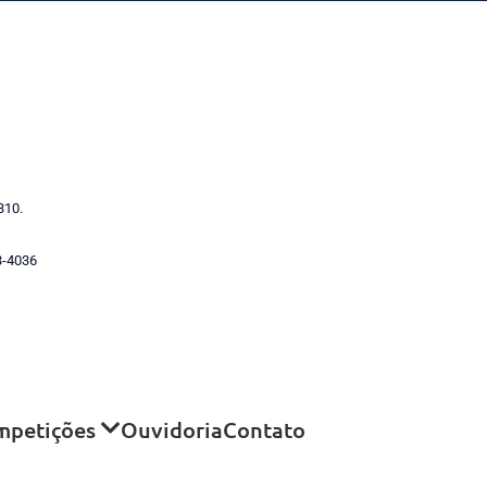
310.
3-4036
mpetições
Ouvidoria
Contato