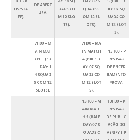
TCH (R
AY
: 14 SQ
DAY
: 07 S
5
(
HALF D
DE ABERT
OS/STA
UADS CO
QUADS C
AY
: 07 SQ
URA.
FF).
M 12 SLO
OM 12 SL
UADS CO
TS).
OTS).
M 12 SLOT
S).
7H00 –
M
7H00 –
MA
AIN MAT
IN MATCH
13H00 – P
CH 1
(
FU
4
(
HALF D
REVISÃO
LL DAY
: 1
AY
: 07 SQ
DE ENCER
4 SQUAD
UADS CO
RAMENTO
S COM 12
M 12 SLOT
PROVA.
SLOTS).
S).
13H00 –
M
13H30 – P
AIN MATC
REVISÃO
H 5
(
HALF
DE PUBLIC
DAY
: 07 S
AÇÃO DO
QUADS C
VERIFY E P