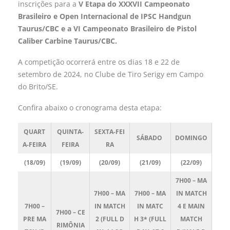
inscrições para a
V Etapa do XXXVII Campeonato
Brasileiro e Open Internacional de IPSC Handgun
Taurus/CBC e a VI Campeonato Brasileiro de Pistol
Caliber Carbine Taurus/CBC.
A competição ocorrerá entre os dias 18 e 22 de
setembro de 2024, no Clube de Tiro Serigy em Campo
do Brito/SE.
Confira abaixo o cronograma desta etapa:
QUART
QUINTA-
SEXTA-FEI
SÁBADO
DOMINGO
A-FEIRA
FEIRA
RA
(18/09)
(19/09)
(20/09)
(21/09)
(22/09)
7H00 –
MA
7H00 –
MA
7H00 –
MA
IN MATCH
7H00 –
IN MATCH
IN MATC
4 E MAIN
7H00 – CE
PRE MA
2
(
FULL D
H
3
* (
FULL
MATCH
RIMÔNIA