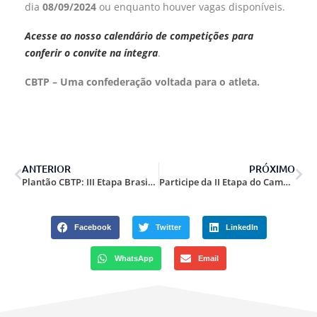
dia
08/09/2024
ou enquanto houver vagas disponíveis.
Acesse ao nosso calendário de competições para
conferir o convite na íntegra
.
CBTP – Uma confederação voltada para o atleta.
ANTERIOR
PRÓXIMO
Plantão CBTP: III Etapa Brasileiro Online e IV Etapa TRP e ACG 2024.
Participe da II Etapa do Campeonato Brasileiro de Shotgun, Rifle e Mini Rifle em Juiz de Fora/MG.
Facebook
Twitter
LinkedIn
WhatsApp
Email