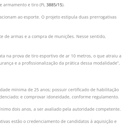
de armamento e tiro (PL
3885/15
).
lacionam ao esporte. O projeto estipula duas prerrogativas
orte de armas e a compra de munições. Nesse sentido,
a na prova de tiro esportivo de ar 10 metros, o que atraiu a
urança e a profissionalização da prática dessa modalidade”,
idade mínima de 25 anos; possuir certificado de habilitação
redenciado; e comprovar idoneidade, conforme regulamento.
mínimo dois anos, a ser avaliado pela autoridade competente.
ogativas estão o credenciamento de candidatos à aquisição e