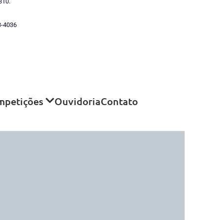
310.
3-4036
mpetições
Ouvidoria
Contato