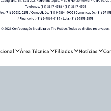
 Castigliano, 57, Sala 202, Padre Eustáquio. – Belo Horizonte|MG – CEP: 30720-
Telefones: (31) 3347-4538 / (31) 3347-4595
tro: (71) 99632-0253 / Competição: (31) 9 9894-9905 | Comunicação: (31) 9715
/ Financeiro : (31) 9 9861-6189 / Loja: (31) 99853-2858
© 2026 Confederação Brasileira de Tiro Prático. Todos os direitos reservados.
ucional
Área Técnica
Filiados
Notícias
Co