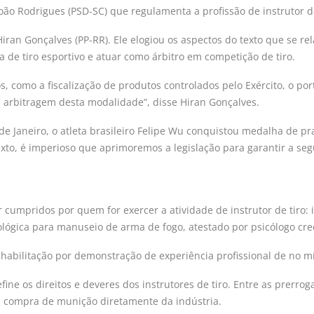
oão Rodrigues (PSD-SC) que regulamenta a profissão de instrutor 
iran Gonçalves (PP-RR). Ele elogiou os aspectos do texto que se re
ta de tiro esportivo e atuar como árbitro em competição de tiro.
s, como a fiscalização de produtos controlados pelo Exército, o p
 a arbitragem desta modalidade”, disse Hiran Gonçalves.
e Janeiro, o atleta brasileiro Felipe Wu conquistou medalha de prat
xto, é imperioso que aprimoremos a legislação para garantir a seg
 cumpridos por quem for exercer a atividade de instrutor de tiro: 
cológica para manuseio de arma de fogo, atestado por psicólogo c
de habilitação por demonstração de experiência profissional de no 
efine os direitos e deveres dos instrutores de tiro. Entre as prerr
 a compra de munição diretamente da indústria.