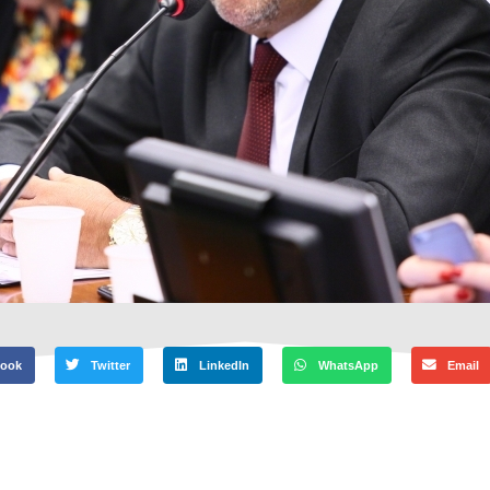
book
Twitter
LinkedIn
WhatsApp
Email