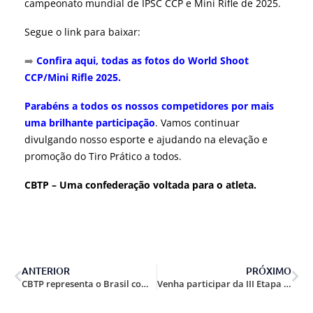
campeonato mundial de IPSC CCP e Mini Rifle de 2025.
Segue o link para baixar:
➡️
Confira aqui, todas as fotos do World Shoot
CCP/Mini Rifle 2025.
Parabéns a todos os nossos competidores por mais
uma brilhante participação
. Vamos continuar
divulgando nosso esporte e ajudando na elevação e
promoção do Tiro Prático a todos.
CBTP – Uma confederação voltada para o atleta.
ANTERIOR
PRÓXIMO
CBTP representa o Brasil com destaque no Mundial de Mini Rifle e Pistol Caliber Carbine.
Venha participar da III Etapa de Handgun e CCP em Rio Branco/AC!