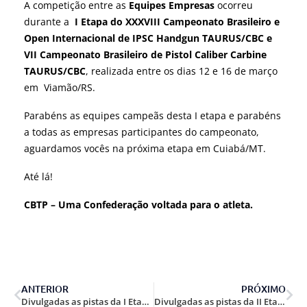
A competição entre as
Equipes Empresas
ocorreu
durante a
I Etapa do XXXVIII Campeonato Brasileiro e
Open Internacional de IPSC Handgun TAURUS/CBC e
VII Campeonato Brasileiro de Pistol Caliber Carbine
TAURUS/CBC
, realizada entre os dias 12 e 16 de março
em Viamão/RS.
Parabéns as equipes campeãs desta I etapa e parabéns
a todas as empresas participantes do campeonato,
aguardamos vocês na próxima etapa em Cuiabá/MT.
Até lá!
CBTP – Uma Confederação voltada para o atleta.
ANTERIOR
PRÓXIMO
Divulgadas as pistas da I Etapa do Campeonato Brasileiro de Desafio do Aço, SR, NRA, IHMSA, IPSC, TRP e ACG 2025.
Divulgadas as pistas da II Etapa do Brasileiro de IPSC Handgun e CCP 2025.