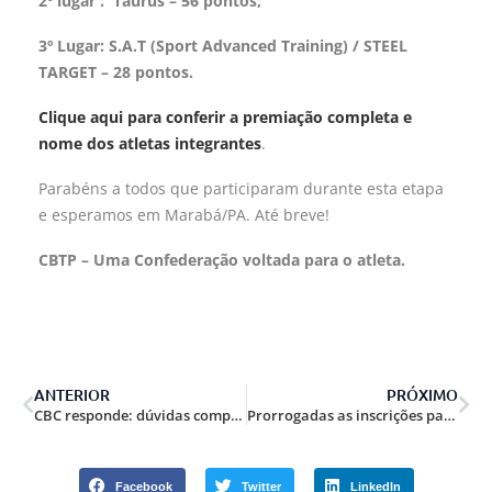
2º lugar :
Taurus
– 56
pontos;
3º Lugar: S.A.T (Sport Advanced Training) / STEEL
TARGET – 28 pontos.
Clique aqui para conferir a premiação completa e
nome dos atletas integrantes
.
Parabéns a todos que participaram durante esta etapa
e esperamos em Marabá/PA. Até breve!
CBTP – Uma Confederação voltada para o atleta.
ANTERIOR
PRÓXIMO
CBC responde: dúvidas compra de pólvora Pro-Training, segunda janela.
Prorrogadas as inscrições para o Latin American Handgun Championship 2024.
Facebook
Twitter
LinkedIn