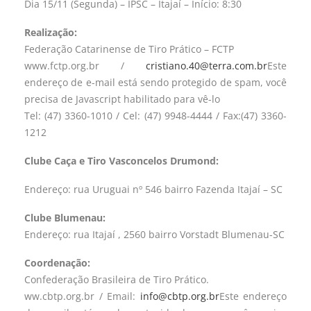
Dia 15/11 (Segunda) – IPSC – Itajaí – Início: 8:30
Realização:
Federação Catarinense de Tiro Prático – FCTP
www.fctp.org.br /
cristiano.40@terra.com.br
Este
endereço de e-mail está sendo protegido de spam, você
precisa de Javascript habilitado para vê-lo
Tel: (47) 3360-1010 / Cel: (47) 9948-4444 / Fax:(47) 3360-
1212
Clube Caça e Tiro Vasconcelos Drumond:
Endereço: rua Uruguai nº 546 bairro Fazenda Itajaí – SC
Clube Blumenau:
Endereço: rua Itajaí , 2560 bairro Vorstadt Blumenau-SC
Coordenação:
Confederação Brasileira de Tiro Prático.
ww.cbtp.org.br / Email:
info@cbtp.org.br
Este endereço