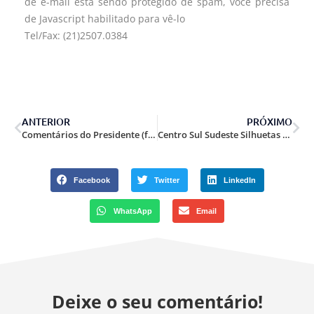
de e-mail está sendo protegido de spam, você precisa
de Javascript habilitado para vê-lo
Tel/Fax: (21)2507.0384
ANTERIOR
PRÓXIMO
Comentários do Presidente (fórum).
Centro Sul Sudeste Silhuetas Metálicas 2010.
Facebook
Twitter
LinkedIn
WhatsApp
Email
Deixe o seu comentário!