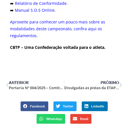
➡️
Relatório de Conformidade
.
➡️
Manual S.O.S Online
.
Aproveite para conhecer um pouco mais sobre as
modalidades deste campeonato, confira aqui os
regulamentos
.
CBTP – Uma Confederação voltada para o atleta.
ANTERIOR
PRÓXIMO
Portaria Nº 004/2025 – Comitê Eleitoral CBTP alteração.
Divulgadas as pistas da ETAPA PRESENCIAL do Brasileiro de Desafio do Aço, SR, NRA, IPSC, TRP e ACG 2025.
Facebook
Twitter
LinkedIn
WhatsApp
Email