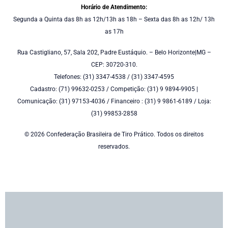
Horário de Atendimento:
Segunda a Quinta das 8h as 12h/13h as 18h – Sexta das 8h as 12h/ 13h
as 17h
Rua Castigliano, 57, Sala 202, Padre Eustáquio. – Belo Horizonte|MG –
CEP: 30720-310.
Telefones: (31) 3347-4538 / (31) 3347-4595
Cadastro: (71) 99632-0253 / Competição: (31) 9 9894-9905 |
Comunicação: (31) 97153-4036 / Financeiro : (31) 9 9861-6189 / Loja:
(31) 99853-2858
© 2026 Confederação Brasileira de Tiro Prático. Todos os direitos
reservados.