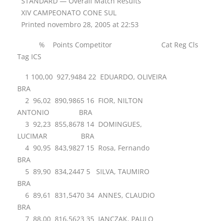
STANDARD — Overall Match Results
XIV CAMPEONATO CONE SUL
Printed novembro 28, 2005 at 22:53
% Points Competitor Cat Reg Cls
Tag ICS
1 100,00 927,9484 22 EDUARDO, OLIVEIRA
BRA
2 96,02 890,9865 16 FIOR, NILTON
ANTONIO BRA
3 92,23 855,8678 14 DOMINGUES,
LUCIMAR BRA
4 90,95 843,9827 15 Rosa, Fernando
BRA
5 89,90 834,2447 5 SILVA, TAUMIRO
BRA
6 89,61 831,5470 34 ANNES, CLAUDIO
BRA
7 88,00 816,5623 35 JANCZAK, PAULO