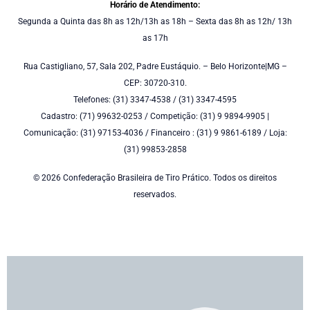
Horário de Atendimento:
Segunda a Quinta das 8h as 12h/13h as 18h – Sexta das 8h as 12h/ 13h
as 17h
Rua Castigliano, 57, Sala 202, Padre Eustáquio. – Belo Horizonte|MG –
CEP: 30720-310.
Telefones: (31) 3347-4538 / (31) 3347-4595
Cadastro: (71) 99632-0253 / Competição: (31) 9 9894-9905 |
Comunicação: (31) 97153-4036 / Financeiro : (31) 9 9861-6189 / Loja:
(31) 99853-2858
© 2026 Confederação Brasileira de Tiro Prático. Todos os direitos
reservados.